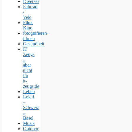
Diverses
Fahrrad
/
Velo
Film-
Kino
fotografieren-
filmen
Gesundheit
IT
Zeugs
–
aber
nicht
für
it-
zeugs.de
Leben
Lokal
–
Schweiz
–
Basel
Musik
Outdoor