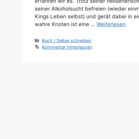
erfahren wir es. Trotz seiner hellseheri
seiner Alkoholsucht befreien (wieder ei
Kings Leben selbst) und gerät dabei in 
wahre Knoten ist eine …
Weiterlesen
Kategorien
Buch / Selber schreiben
Kommentar hinterlassen