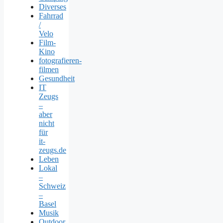
Diverses
Fahrrad
/
Velo
Film-
Kino
fotografieren-
filmen
Gesundheit
IT
Zeugs
–
aber
nicht
für
it-
zeugs.de
Leben
Lokal
–
Schweiz
–
Basel
Musik
Outdoor