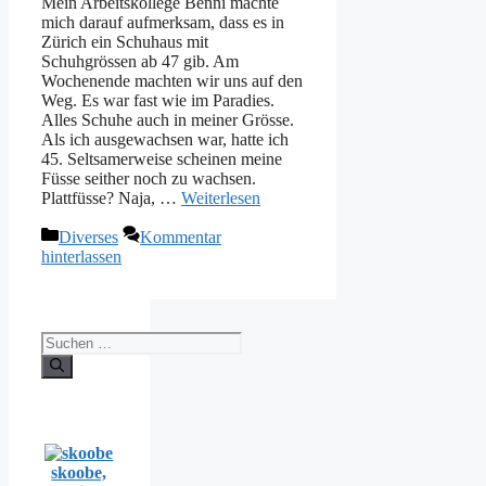
Mein Arbeitskollege Benni machte
mich darauf aufmerksam, dass es in
Zürich ein Schuhaus mit
Schuhgrössen ab 47 gib. Am
Wochenende machten wir uns auf den
Weg. Es war fast wie im Paradies.
Alles Schuhe auch in meiner Grösse.
Als ich ausgewachsen war, hatte ich
45. Seltsamerweise scheinen meine
Füsse seither noch zu wachsen.
Plattfüsse? Naja, …
Weiterlesen
Kategorien
Diverses
Kommentar
hinterlassen
Suchen
nach:
skoobe,