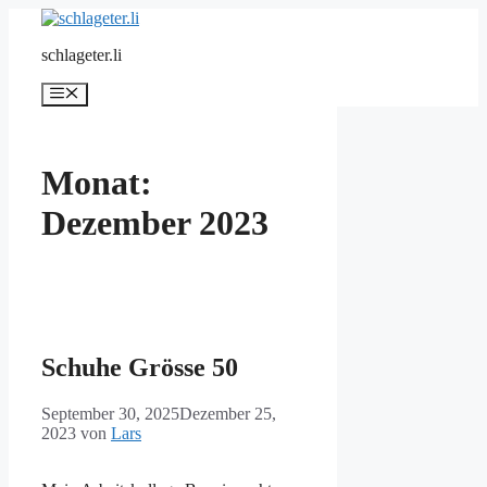
Zum
Inhalt
schlageter.li
springen
Menü
Monat:
Dezember 2023
Schuhe Grösse 50
September 30, 2025
Dezember 25,
2023
von
Lars