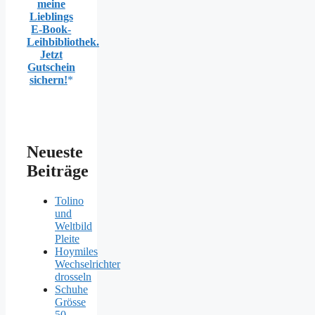
meine
Lieblings
E-Book-
Leihbibliothek.
Jetzt
Gutschein
sichern!
Neueste
Beiträge
Tolino
und
Weltbild
Pleite
Hoymiles
Wechselrichter
drosseln
Schuhe
Grösse
50