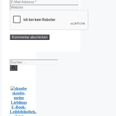
E-
Mail-
Website
Adresse
Suchen
nach:
skoobe,
meine
Lieblings
E-Book-
Leihbibliothek.