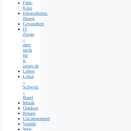
Film-
Kino
fotografieren-
filmen
Gesundheit
IT
Zeugs
–
aber
nicht
für
it-
zeugs.de
Leben
Lokal
–
Schweiz
–
Basel
Musik
Outdoor
Reisen
Uncategorized
Vanlife
Web-