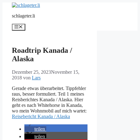
Zum
Inhalt
schlageter.li
springen
Menü
Roadtrip Kanada /
Alaska
Dezember 25, 2023
November 15,
2018
von
Lars
Gerade etwas überarbeitet. Tippfehler
raus, besser formuliert. Teil 1 meines
Reisberichtes Kanada / Alaska. Hier
geht es nach Whitehorse in Kanada,
wo mein Wohnmobil auf mich wartet:
Reisebericht Kanada / Alaska
teilen
teilen