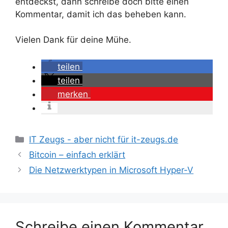
entdeckst, dann schreibe doch bitte einen
Kommentar, damit ich das beheben kann.
Vielen Dank für deine Mühe.
teilen
teilen
merken
Kategorien
IT Zeugs - aber nicht für it-zeugs.de
Bitcoin – einfach erklärt
Die Netzwerktypen in Microsoft Hyper-V
Schreibe einen Kommentar