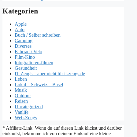
Kategorien
Apple
Auto
Buch / Selber schreiben
Camping
Diverses
Fahrrad / Velo
Film-Kino
fotografieren-filmen
Gesundheit
IT Zeugs – aber nicht für it-zeugs.de
Leben
Lokal – Schweiz – Basel
Musik
Outdoor
Reisen
Uncategorized
Vanlife
Web-Zeugs
* Affiliate-Link. Wenn du auf diesen Link klickst und darüber
einkaufst, bekomme ich von deinem Einkauf eine kleine