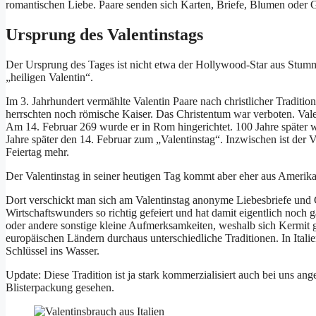
romantischen Liebe. Paare senden sich Karten, Briefe, Blumen oder 
Ursprung des Valentinstags
Der Ursprung des Tages ist nicht etwa der Hollywood-Star aus Stumm
„heiligen Valentin“.
Im 3. Jahrhundert vermählte Valentin Paare nach christlicher Traditi
herrschten noch römische Kaiser. Das Christentum war verboten. Val
Am 14. Februar 269 wurde er in Rom hingerichtet. 100 Jahre später w
Jahre später den 14. Februar zum „Valentinstag“. Inzwischen ist der Va
Feiertag mehr.
Der Valentinstag in seiner heutigen Tag kommt aber eher aus Amerika
Dort verschickt man sich am Valentinstag anonyme Liebesbriefe und Gr
Wirtschaftswunders so richtig gefeiert und hat damit eigentlich noch 
oder andere sonstige kleine Aufmerksamkeiten, weshalb sich Kermit ge
europäischen Ländern durchaus unterschiedliche Traditionen. In Italie
Schlüssel ins Wasser.
Update: Diese Tradition ist ja stark kommerzialisiert auch bei uns 
Blisterpackung gesehen.