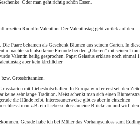
Geschenke. Oder man geht richtig schön Essen.
filmzeiten Rudolfo Valentino. Der Valentinstag geht zurück auf den
on. Die Paare bekamen als Geschenk Blumen aus seinem Garten. In diese
entin machte sich also keine Freunde bei den „Oberen“ mit seinen Trau
urde Valentin heilig gesprochen. Papst Gelasius erklärte noch einmal 
lentinstag aber kein kirchlicher
 bzw. Grossbritannien.
usskarten mit Liebesbotschaften. In Europa wird er erst seit den Zeit
gar keine sehr lange Tradition. Meist schenkt man sich einen Blumenstra
rade die Hände reibt. Interessanterweise gibt es aber in einzelnen
n schliesst man z.B. ein Liebesschloss an eine Brücke an und wirft den
angekommen. Gerade habe ich bei Müller das Vorhangschloss samt Edding