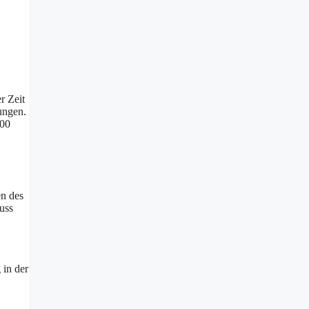
r Zeit
ungen.
100
en des
uss
 in der