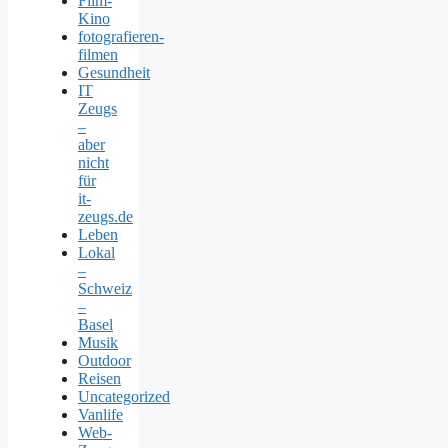
Film-
Kino
fotografieren-
filmen
Gesundheit
IT
Zeugs
–
aber
nicht
für
it-
zeugs.de
Leben
Lokal
–
Schweiz
–
Basel
Musik
Outdoor
Reisen
Uncategorized
Vanlife
Web-