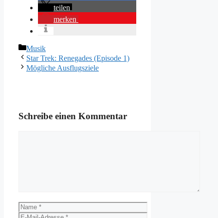
teilen
merken
Kategorien
Musik
Star Trek: Renegades (Episode 1)
Mögliche Ausflugsziele
Schreibe einen Kommentar
Kommentar
Name
E-