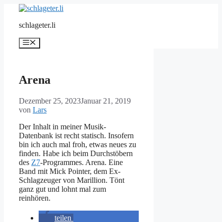
Zum
Inhalt
schlageter.li
springen
Menü
Arena
Dezember 25, 2023
Januar 21, 2019
von
Lars
Der Inhalt in meiner Musik-
Datenbank ist recht statisch. Insofern
bin ich auch mal froh, etwas neues zu
finden. Habe ich beim Durchstöbern
des
Z7
-Programmes. Arena. Eine
Band mit Mick Pointer, dem Ex-
Schlagzeuger von Marillion. Tönt
ganz gut und lohnt mal zum
reinhören.
teilen