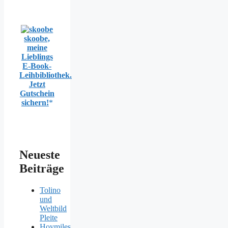
skoobe,
meine
Lieblings
E-Book-
Leihbibliothek.
Jetzt
Gutschein
sichern!
Neueste
Beiträge
Tolino
und
Weltbild
Pleite
Hoymiles