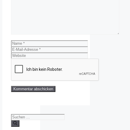
Kommentar
Name
E-
Mail-
Website
Adresse
Suchen
nach: