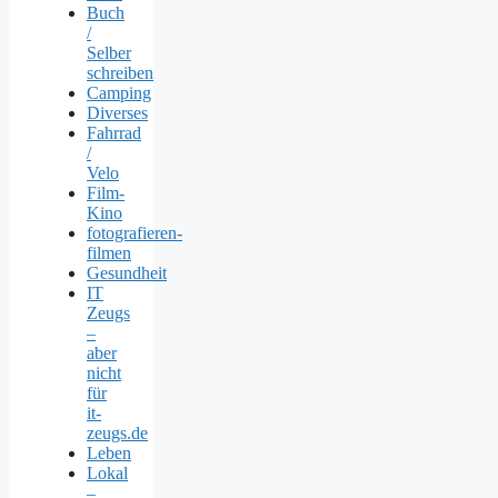
Buch
/
Selber
schreiben
Camping
Diverses
Fahrrad
/
Velo
Film-
Kino
fotografieren-
filmen
Gesundheit
IT
Zeugs
–
aber
nicht
für
it-
zeugs.de
Leben
Lokal
–